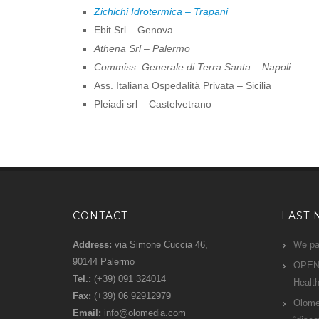
Zichichi Idrotermica – Trapani
Ebit Srl – Genova
Athena Srl – Palermo
Commiss. Generale di Terra Santa – Napoli
Ass. Italiana Ospedalità Privata – Sicilia
Pleiadi srl – Castelvetrano
CONTACT
LAST 
Address:
via Simone Cuccia 46,
We par
90144 Palermo
OPEN 
Tel.:
(+39) 091 324014
Health
Fax:
(+39) 06 92912979
Olomed
Email:
info@olomedia.com