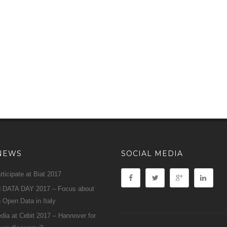
NEWS
SOCIAL MEDIA
ticipate at Biat 2017
DATA DAY 2017 – Focus about
 Open Data in Italy
ia at Cebit 2017 – Hannover for