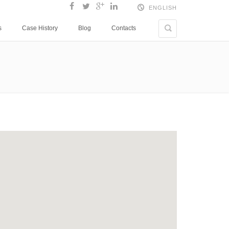
ENGLISH
ITALIANO
s
Case History
Blog
Contacts
ESPAÑOL
ENGLISH