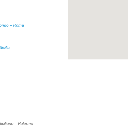
ntondo – Roma
icilia
Siciliano – Palermo