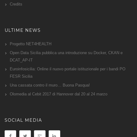
Credits
ULTIME NEWS
Progetto NET4HEALTH
Open Data Sicilia pubblica una introduzione su Docker, CKAN e
DCAT_AP-IT
Euroinfosicilia: Online il nuovo portale istituzionale per i bandi PO
FESR Sicilia
Una cassata contro il muro… Buona Pasqua!
Olomedia al Cebit 2017 di Hannover dal 20 al 24 marzo
SOCIAL MEDIA