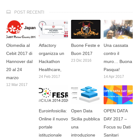
POST RECENTI
Olomedia al
Atfactory
Buone Feste e
Una cassata
Cebit 2017 di
organizza un
Buon 2017
contro il
23 Dic 2016
Hannover dal
Hackathon
muro… Buona
20 al 24
Healthcare,
Pasqua!
24 Feb 2017
14 Apr 2017
marzo
12 Mar 2017
Euroinfosicilia:
Open Data
OPEN DATA
Online il nuovo
Sicilia pubblica
DAY 2017 –
portale
una
Focus su Dati
istituzionale
introduzione
Sanitari