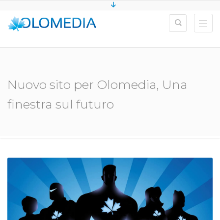
Nuovo sito per Olomedia, Una
finestra sul futuro