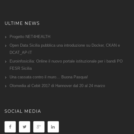
ULTIME NEWS
Progetto NET4HEALTH
Open Data Sicilia pubblica una introduzione su Docker, CKAN e
DCAT_AP-IT
Euroinfosicilia: Online il nuovo portale istituzionale per i bandi PO
FESR Sicilia
Una cassata contro il muro… Buona Pasqua!
Olomedia al Cebit 2017 di Hannover dal 20 al 24 marzo
SOCIAL MEDIA