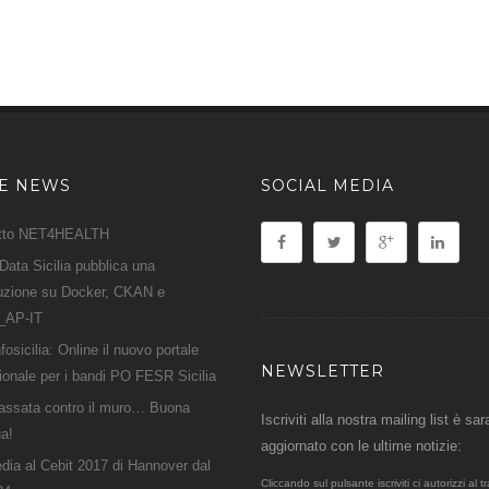
ME NEWS
SOCIAL MEDIA
tto NET4HEALTH
ata Sicilia pubblica una
duzione su Docker, CKAN e
_AP-IT
fosicilia: Online il nuovo portale
NEWSLETTER
zionale per i bandi PO FESR Sicilia
assata contro il muro… Buona
Iscriviti alla nostra mailing list è sar
a!
aggiornato con le ultime notizie:
ia al Cebit 2017 di Hannover dal
Cliccando sul pulsante iscriviti ci autorizzi al 