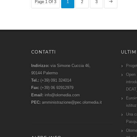
Page 1 Of 3
1
2
3
CONTATTI
ULTI
Indirizzo:
via Simone Cuccia 46,
Proge
90144 Palermo
Open D
Tel.:
(+39) 091 324014
intro
Fax:
(+39) 06 92912979
DCAT
Email:
info@olomedia.com
Euroin
PEC:
amministrazione@pec.olomedia.it
istitu
Una c
Pasqu
Olomed