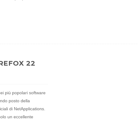
IREFOX 22
ei più popolari software
ondo posto della
iciali di NetApplications.
olo un eccellente