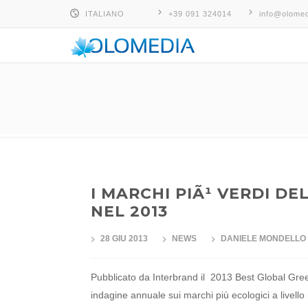
ITALIANO
+39 091 324014
info@olomed
ITALIANO
ESPAÑOL
ENGLISH
I MARCHI PIÃ¹ VERDI D
NEL 2013
28 GIU 2013
NEWS
DANIELE MONDELLO
Pubblicato da Interbrand il 2013 Best Global Gre
indagine annuale sui marchi più ecologici a livello