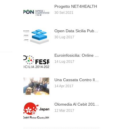
Progetto NET4HEALTH
30 Set 2021
Open Data Sicilia Pubblica Una Introduzione Su Docker, ...
30 Lug 2017
Euroinfosicilia: Online Il Nuovo Portale Istituzionale Per I ...
14 Lug 2017
Una Cassata Contro Il Muro… Buona Pasqua!
14 Apr 2017
Olomedia Al Cebit 2017 Di Hannover Dal 20 ...
12 Mar 2017