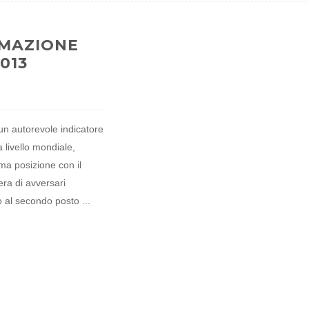
MMAZIONE
013
n autorevole indicatore
 livello mondiale,
ma posizione con il
era di avversari
o al secondo posto ...