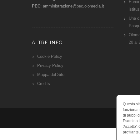
Euroin
PEC:
amministrazione@pec.olomedia.it
istitu
Una c
Pasqu
Olomed
ALTRE INFO
20 al
Cookie Policy
Privacy Policy
Mappa del Sito
Credits
Questo sit
funzioname
di pubblic
Esamina le
'Accetto'.
profilante