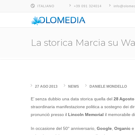
ITALIANO
+39 091 324014
info@olomed
ITALIANO
ESPAÑOL
ENGLISH
La storica Marcia su Wa
27 AGO 2013
NEWS
DANIELE MONDELLO
E’ senza dubbio una data storica quella del
28 Agosto
straordinaria manifestazione politica a sostegno dei diri
pronunciò presso il
Lincoln Memorial
il memorabile d
In occasione del 50° anniversario,
Google
,
Organic
e