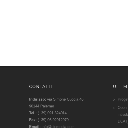
CONTATTI
ULTI
Indirizzo:
via Simone Cuccia 46,
Proge
90144 Palermo
Open D
Tel.:
(+39) 091 324014
intro
Fax:
(+39) 06 92912979
DCAT
Email:
info@olomedia.com