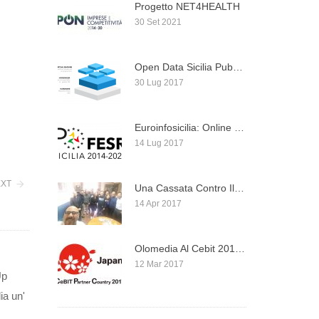
Progetto NET4HEALTH
30 Set 2021
Open Data Sicilia Pubblica Una Introduzione Su Docker, ...
30 Lug 2017
Euroinfosicilia: Online Il Nuovo Portale Istituzionale Per I ...
14 Lug 2017
XT
Una Cassata Contro Il Muro… Buona Pasqua!
14 Apr 2017
Olomedia Al Cebit 2017 Di Hannover Dal 20 ...
12 Mar 2017
Up
ia un'