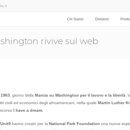
ia.it
Chi Siamo
Divisioni
Prodot
shington rivive sul web
 1963
, giorno della
Marcia su Washington
per il lavoro e la libertà
, l
tti civili ed economici degli afroamericani, nella quale
Martin Luther K
iscorso
I have a dream.
Unit9
hanno creato per la
National Park Foundation
una nuova espe