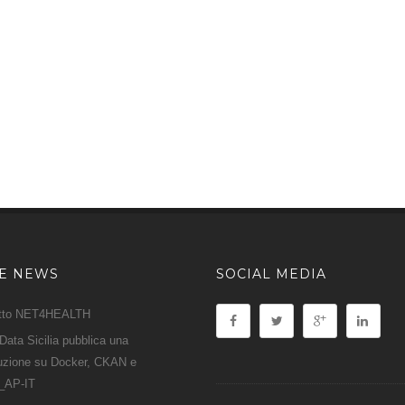
ME NEWS
SOCIAL MEDIA
tto NET4HEALTH
ata Sicilia pubblica una
duzione su Docker, CKAN e
_AP-IT