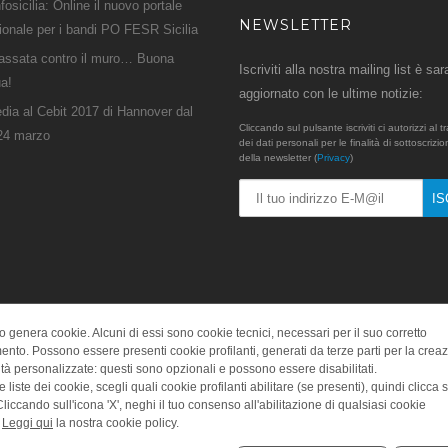
fosicilia: Online il nuovo portale
NEWSLETTER
zionale per i bandi PO FESR Sicilia
assata contro il muro… Buona
Iscriviti alla nostra mailing list è sar
a!
aggiornato con le ultime notizie:
ia al Cebit 2017 di Hannover dal
Cliccando sul pulsante iscriviti ci autorizzi al 
 24 marzo
dei dati personali per le finalità di sottoscrizio
della newsletter (
Privacy
)
o genera cookie. Alcuni di essi sono cookie tecnici, necessari per il suo corretto
nto. Possono essere presenti cookie profilanti, generati da terze parti per la crea
ità personalizzate: questi sono opzionali e possono essere disabilitati.
Olomedia s.r.l. P.Iva 05715380829 - Powered By OLOMEDIA © 2017
 liste dei cookie, scegli quali cookie profilanti abilitare (se presenti), quindi clicca 
 Cliccando sull'icona 'X', neghi il tuo consenso all'abilitazione di qualsiasi cookie
.
Leggi qui
la nostra cookie policy.
Italiano