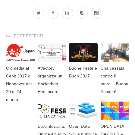
POST RECENTI
Olomedia al
Atfactory
Buone Feste e
Una cassata
Cebit 2017 di
organizza un
Buon 2017
contro il
Hannover dal
Hackathon
muro… Buona
20 al 24
Healthcare,
Pasqua!
marzo
Euroinfosicilia:
Open Data
OPEN DATA
Online il nuovo
Sicilia pubblica
DAY 2017 –