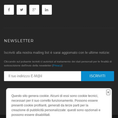
NEWSLETTER
Iscriviti alla nostra mailing list è sarai aggiornato con le ultime notizie:
Cliccando sul pulsante iscriviti ci autorizzi al trattamento dei dati personali per le finalità di
sottoscrizione dell’invio della newsletter (
Privacy
)
x
Questo sito genera cookie. Alcuni di essi sono cookie tecnici,
necessari per il suo corretto funzionamento. Possono essere
presenti cookie profilanti, generati da terze parti per la
creazione di pubblicità personalizzate: questi sono opzionali e
possono essere disabilitati.