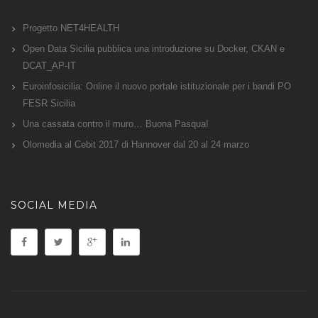
Progetto NET4HEALTH
Open Data Sicilia pubblica una introduzione su Docker, CKAN e
DCAT_AP-IT
Euroinfosicilia: Online il nuovo portale istituzionale per i bandi PO
FESR Sicilia
Una cassata contro il muro… Buona Pasqua!
Olomedia al Cebit 2017 di Hannover dal 20 al 24 marzo
SOCIAL MEDIA