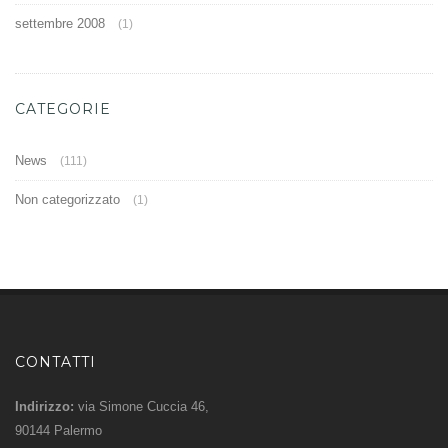
settembre 2008
(1)
CATEGORIE
News
(111)
Non categorizzato
(1)
CONTATTI
Indirizzo:
via Simone Cuccia 46,
90144 Palermo