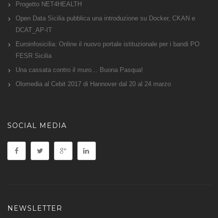
Progetto NET4HEALTH
Open Data Sicilia pubblica una introduzione su Docker, CKAN e
DCAT_AP-IT
Euroinfosicilia: Online il nuovo portale istituzionale per i bandi PO
FESR Sicilia
Una cassata contro il muro… Buona Pasqua!
Olomedia al Cebit 2017 di Hannover dal 20 al 24 marzo
SOCIAL MEDIA
NEWSLETTER